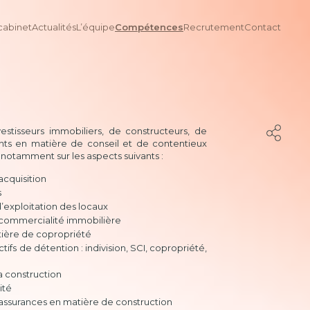
cabinet
Actualités
L’équipe
Compétences
Recrutement
Contact
stisseurs immobiliers, de constructeurs, de
ants en matière de conseil et de contentieux
 notamment sur les aspects suivants :
acquisition
s
d’exploitation des locaux
 commercialité immobilière
tière de copropriété
fs de détention : indivision, SCI, copropriété,
a construction
ité
 assurances en matière de construction