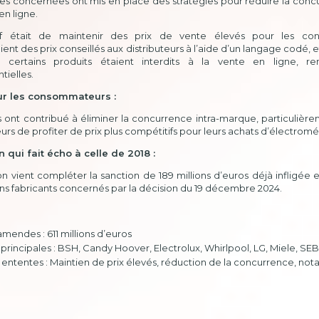
ses concernées ont mis en place des stratégies pour réduire la co
en ligne.
if était de maintenir des prix de vente élevés pour les con
t des prix conseillés aux distributeurs à l’aide d’un langage codé, et 
e, certains produits étaient interdits à la vente en ligne, ren
tielles.
ur les consommateurs :
 ont contribué à éliminer la concurrence intra-marque, particulièr
s de profiter de prix plus compétitifs pour leurs achats d’électrom
 qui fait écho à celle de 2018 :
n vient compléter la sanction de 189 millions d’euros déjà infligée 
ns fabricants concernés par la décision du 19 décembre 2024.
amendes : 611 millions d’euros
principales : BSH, Candy Hoover, Electrolux, Whirlpool, LG, Miele, SE
 ententes : Maintien de prix élevés, réduction de la concurrence, no