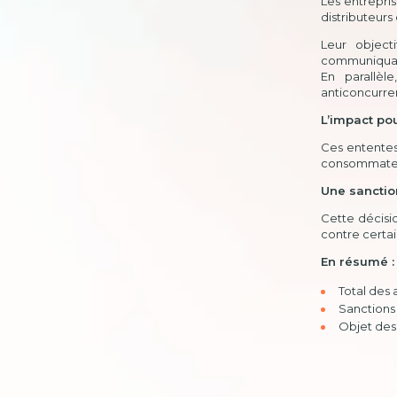
Les entrepri
distributeurs 
Leur object
communiquaien
En parallèl
anticoncurren
L’impact po
Ces ententes
consommateur
Une sanction
Cette décisio
contre certai
En résumé :
Total des 
Sanctions 
Objet des