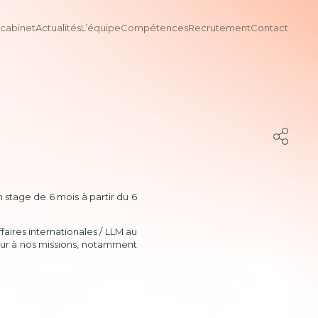
 cabinet
Actualités
L’équipe
Compétences
Recrutement
Contact
 stage de 6 mois à partir du 6
faires internationales / LLM au
ur à nos missions, notamment