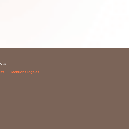
cter
its
Mentions légales